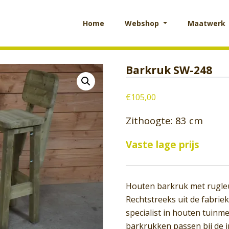
Home
Webshop
Maatwerk
Barkruk SW-248
€
105,00
Zithoogte: 83 cm
Vaste lage prijs
Houten barkruk met rugleun
Rechtstreeks uit de fabri
specialist in houten tuin
barkrukken passen bij de 