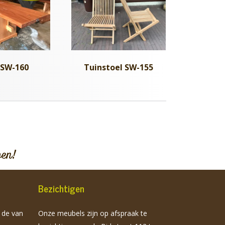
 SW-160
Tuinstoel SW-155
pen!
Bezichtigen
n de van
Onze meubels zijn op afspraak te