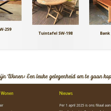
SW-259
Tuintafel SW-198
Bank
vijn Wonen: Een leuke gelegenheid om te gaan ko
jn Wonen
Nieuws
ir
Per 1 april 2025 is ons filiaal aa