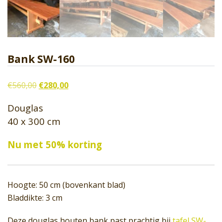
Bank SW-160
Oorspronkelijke
Huidige
€
560,00
€
280,00
prijs
prijs
Douglas
was:
is:
40 x 300 cm
€560,00.
€280,00.
Nu met 50% korting
Hoogte: 50 cm (bovenkant blad)
Bladdikte: 3 cm
Deze douglas houten bank past prachtig bij
tafel SW-