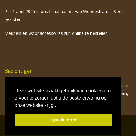
Per 1 april 2025 is ons filiaal aan de van Weedestraat is Soest
gesloten.
Meubels en woonaccessoires zijn online te bestellen.
Bezichtigen
Onze meubels zijn op afspraak te bezichtigen aan de Birkstraat
Deze website maakt gebruik van cookies om
113 te Soest. Neem hiervoor contact op met Toon van Doorn,
ervoor te zorgen dat u de beste ervaring op
06 532 941 75.
onze website krijgt.
Ik ga akkoord!
Copyright
© 2026
refiner. All Rights Reserved
Design by
lindaontwerpt.nl
| Built by
refiner.nl