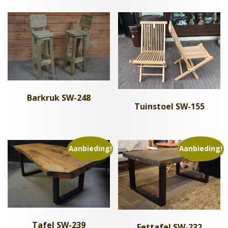
Barkruk SW-248
Tuinstoel SW-155
Aanbieding!
Aanbieding!
Tafel SW-239
Eettafel SW-232