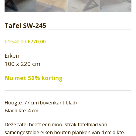
Tafel SW-245
Oorspronkelijke
Huidige
€
1.540,00
€
770,00
prijs
prijs
Eiken
was:
is:
100 x 220 cm
€1.540,00.
€770,00.
Nu met 50% korting
Hoogte: 77 cm (bovenkant blad)
Bladdikte: 4 cm
Deze tafel heeft een mooi strak tafelblad van
samengestelde eiken houten planken van 4 cm dikte.