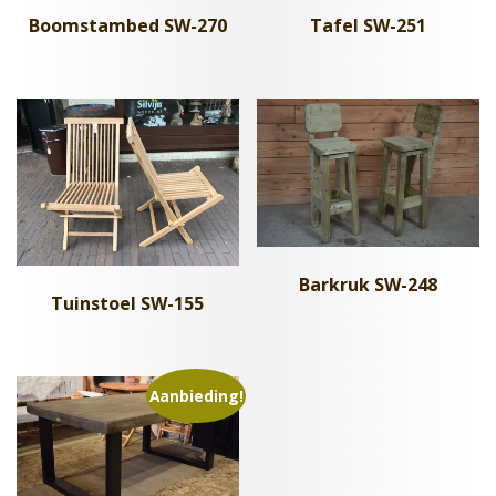
Boomstambed SW-270
Tafel SW-251
Barkruk SW-248
Tuinstoel SW-155
Aanbieding!