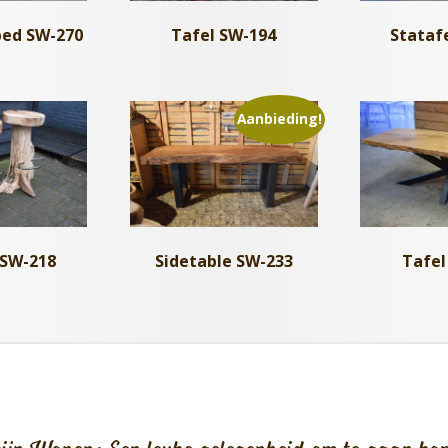
ed SW-270
Stataf
Tafel SW-194
Aanbieding!
 SW-218
Sidetable SW-233
Tafel