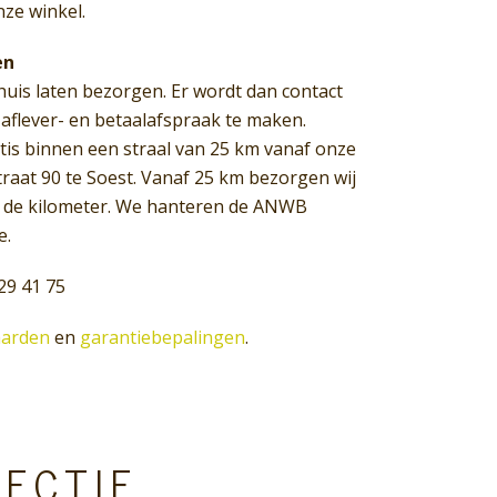
nze winkel.
en
huis laten bezorgen. Er wordt dan contact
flever- en betaalafspraak te maken.
atis binnen een straal van 25 km vanaf onze
raat 90 te Soest. Vanaf 25 km bezorgen wij
60 de kilometer. We hanteren de ANWB
e.
29 41 75
arden
en
garantiebepalingen
.
LECTIE