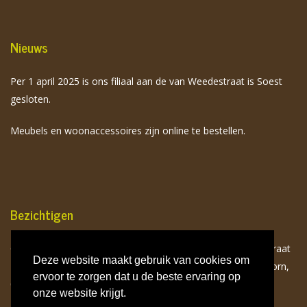
Nieuws
Per 1 april 2025 is ons filiaal aan de van Weedestraat is Soest
gesloten.
Meubels en woonaccessoires zijn online te bestellen.
Bezichtigen
Onze meubels zijn op afspraak te bezichtigen aan de Birkstraat
Deze website maakt gebruik van cookies om
113 te Soest. Neem hiervoor contact op met Toon van Doorn,
ervoor te zorgen dat u de beste ervaring op
06 532 941 75.
onze website krijgt.