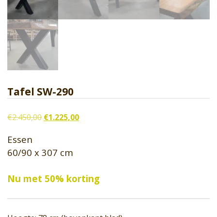
Tafel SW-290
Oorspronkelijke
Huidige
€
2.450,00
€
1.225,00
prijs
prijs
Essen
was:
is:
60/90 x 307 cm
€2.450,00.
€1.225,00.
Nu met 50% korting