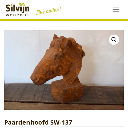
Skip
to
content
Paardenhoofd SW-137