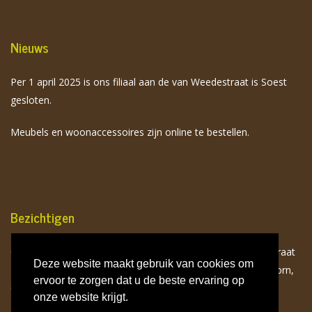
Nieuws
Per 1 april 2025 is ons filiaal aan de van Weedestraat is Soest
gesloten.
Meubels en woonaccessoires zijn online te bestellen.
Bezichtigen
Onze meubels zijn op afspraak te bezichtigen aan de Birkstraat
Deze website maakt gebruik van cookies om
113 te Soest. Neem hiervoor contact op met Toon van Doorn,
ervoor te zorgen dat u de beste ervaring op
06 532 941 75.
onze website krijgt.