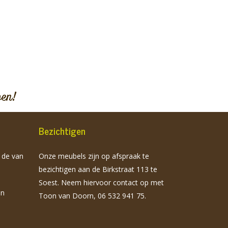
pen!
Bezichtigen
n de van
Onze meubels zijn op afspraak te
bezichtigen aan de Birkstraat 113 te
Soest. Neem hiervoor contact op met
jn
Toon van Doorn, 06 532 941 75.