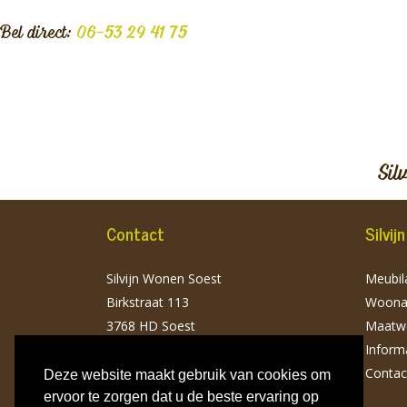
Bel direct:
06-53 29 41 75
Sil
Contact
Silvi
Silvijn Wonen Soest
Meubila
Birkstraat 113
Woonac
3768 HD Soest
Maatw
T: 06 532 941 75
Inform
info@silvijnwonen.nl
Contac
Deze website maakt gebruik van cookies om
ervoor te zorgen dat u de beste ervaring op