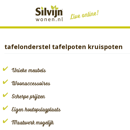
Skip
to
content
tafelonderstel tafelpoten kruispoten
Unieke meubels
Woonaccessoires
Scherpe prijzen
Eigen houtopslagplaats
Maatwerk mogelijk