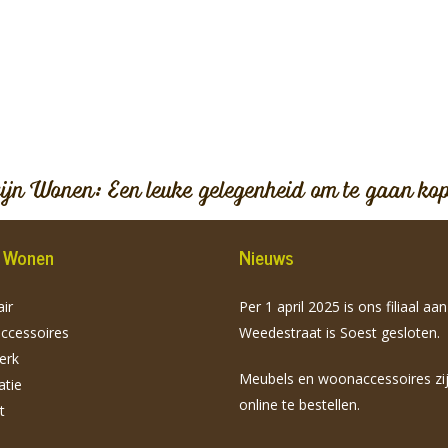
vijn Wonen: Een leuke gelegenheid om te gaan ko
jn Wonen
Nieuws
ir
Per 1 april 2025 is ons filiaal aa
cessoires
Weedestraat is Soest gesloten.
erk
Meubels en woonaccessoires zi
atie
online te bestellen.
t