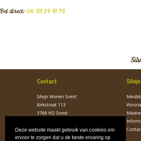
Bel direct:
06-53 29 41 75
Sil
Contact
Silvi
Silvijn Wonen Soest
Meubila
Birkstraat 113
Woonac
3768 HD Soest
Maatw
T: 06 532 941 75
Inform
info@silvijnwonen.nl
Contac
Deze website maakt gebruik van cookies om
ervoor te zorgen dat u de beste ervaring op