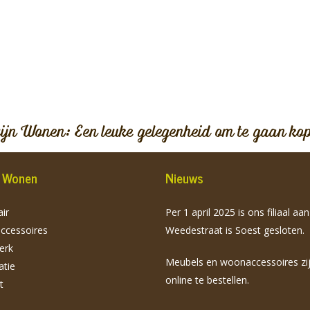
vijn Wonen: Een leuke gelegenheid om te gaan ko
jn Wonen
Nieuws
ir
Per 1 april 2025 is ons filiaal aa
cessoires
Weedestraat is Soest gesloten.
erk
Meubels en woonaccessoires zi
atie
online te bestellen.
t