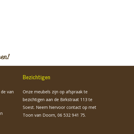
pen!
Bezichtigen
n de van
Onze meubels zijn op afspraak te
bezichtigen aan de Birkstraat 113 te
Soest. Neem hiervoor contact op met
jn
Toon van Doorn, 06 532 941 75.