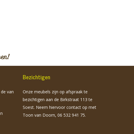
pen!
Bezichtigen
n de van
Onze meubels zijn op afspraak te
bezichtigen aan de Birkstraat 113 te
Soest. Neem hiervoor contact op met
jn
Toon van Doorn, 06 532 941 75.