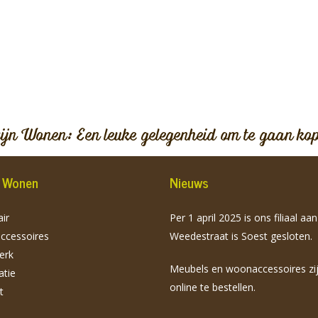
vijn Wonen: Een leuke gelegenheid om te gaan ko
jn Wonen
Nieuws
ir
Per 1 april 2025 is ons filiaal aa
cessoires
Weedestraat is Soest gesloten.
erk
Meubels en woonaccessoires zi
atie
online te bestellen.
t