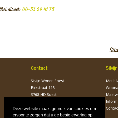
Bel direct:
06-53 29 41 75
Sil
Contact
Silvi
Silvijn Wonen Soest
Meubila
Birkstraat 113
Woonac
3768 HD Soest
Maatw
T: 06 532 941 75
Inform
info@silvijnwonen.nl
Contac
Deze website maakt gebruik van cookies om
ervoor te zorgen dat u de beste ervaring op