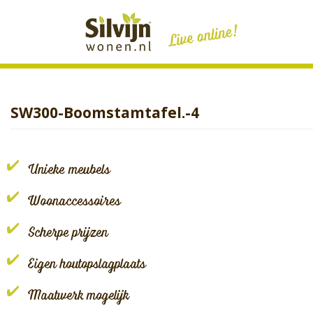
Skip
to
content
SW300-Boomstamtafel.-4
Unieke meubels
Woonaccessoires
Scherpe prijzen
Eigen houtopslagplaats
Maatwerk mogelijk