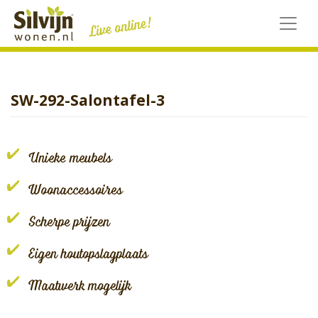
Skip
to
content
SW-292-Salontafel-3
Unieke meubels
Woonaccessoires
Scherpe prijzen
Eigen houtopslagplaats
Maatwerk mogelijk