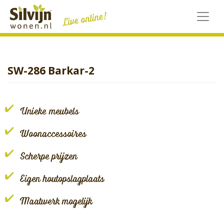
Skip
to
content
SW-286 Barkar-2
Unieke meubels
Woonaccessoires
Scherpe prijzen
Eigen houtopslagplaats
Maatwerk mogelijk