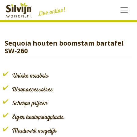
Skip
to
content
Sequoia houten boomstam bartafel
SW-260
Unieke meubels
Woonaccessoires
Scherpe prijzen
Eigen houtopslagplaats
Maatwerk mogelijk