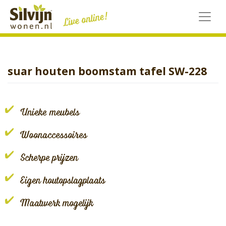
Skip
to
content
suar houten boomstam tafel SW-228
Unieke meubels
Woonaccessoires
Scherpe prijzen
Eigen houtopslagplaats
Maatwerk mogelijk