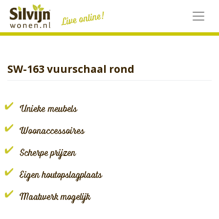
Skip
to
content
SW-163 vuurschaal rond
Unieke meubels
Woonaccessoires
Scherpe prijzen
Eigen houtopslagplaats
Maatwerk mogelijk