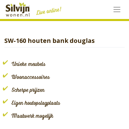
Skip
to
content
SW-160 houten bank douglas
Unieke meubels
Woonaccessoires
Scherpe prijzen
Eigen houtopslagplaats
Maatwerk mogelijk