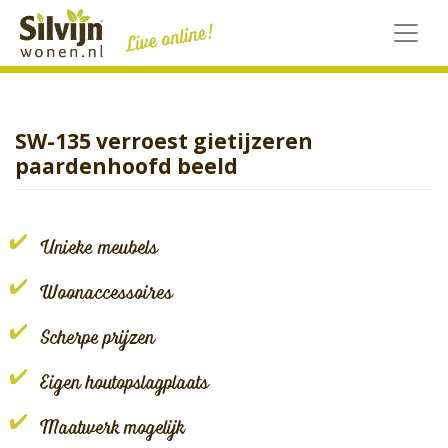
Skip
to
content
SW-135 verroest gietijzeren
paardenhoofd beeld
Unieke meubels
Woonaccessoires
Scherpe prijzen
Eigen houtopslagplaats
Maatwerk mogelijk