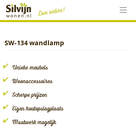
Skip
to
content
SW-134 wandlamp
Unieke meubels
Woonaccessoires
Scherpe prijzen
Eigen houtopslagplaats
Maatwerk mogelijk