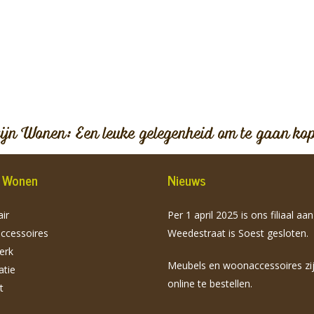
vijn Wonen: Een leuke gelegenheid om te gaan ko
jn Wonen
Nieuws
ir
Per 1 april 2025 is ons filiaal aa
cessoires
Weedestraat is Soest gesloten.
erk
Meubels en woonaccessoires zi
atie
online te bestellen.
t