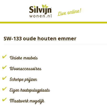
Skip
to
content
SW-133 oude houten emmer
Unieke meubels
Woonaccessoires
Scherpe prijzen
Eigen houtopslagplaats
Maatwerk mogelijk