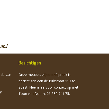
pen!
Bezichtigen
n de van
Onze meubels zijn op afspraak te
bezichtigen aan de Birkstraat 113 te
Soest. Neem hiervoor contact op met
jn
Toon van Doorn, 06 532 941 75.