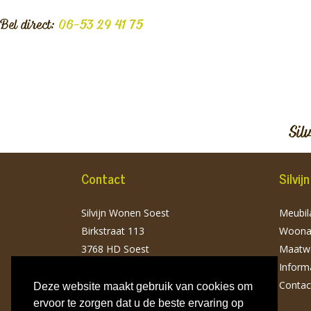
Bel direct:
06-53 29 41 75
Sil
Contact
Silvi
Silvijn Wonen Soest
Meubila
Birkstraat 113
Woonac
3768 HD Soest
Maatw
T: 06 532 941 75
Inform
info@silvijnwonen.nl
Contac
Deze website maakt gebruik van cookies om
ervoor te zorgen dat u de beste ervaring op