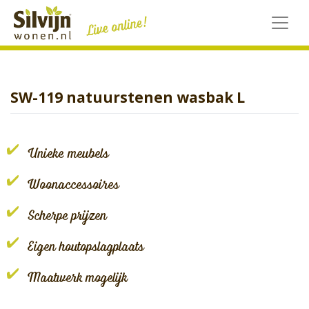
Skip
to
content
SW-119 natuurstenen wasbak L
Unieke meubels
Woonaccessoires
Scherpe prijzen
Eigen houtopslagplaats
Maatwerk mogelijk