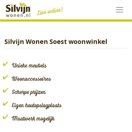
Skip
to
content
Silvijn Wonen Soest woonwinkel
Unieke meubels
Woonaccessoires
Scherpe prijzen
Eigen houtopslagplaats
Maatwerk mogelijk