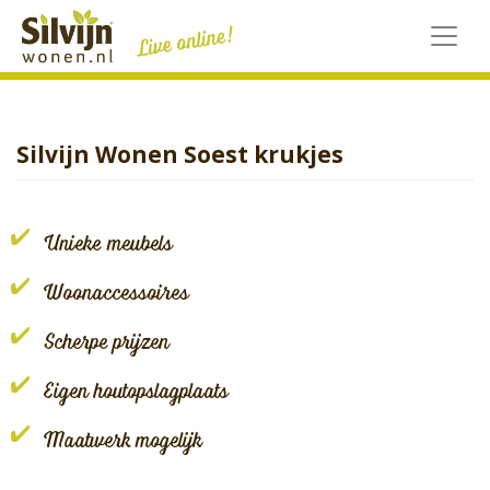
Skip
to
content
Silvijn Wonen Soest krukjes
Unieke meubels
Woonaccessoires
Scherpe prijzen
Eigen houtopslagplaats
Maatwerk mogelijk