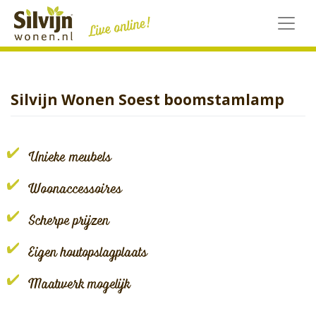
Skip
to
content
Silvijn Wonen Soest boomstamlamp
Unieke meubels
Woonaccessoires
Scherpe prijzen
Eigen houtopslagplaats
Maatwerk mogelijk