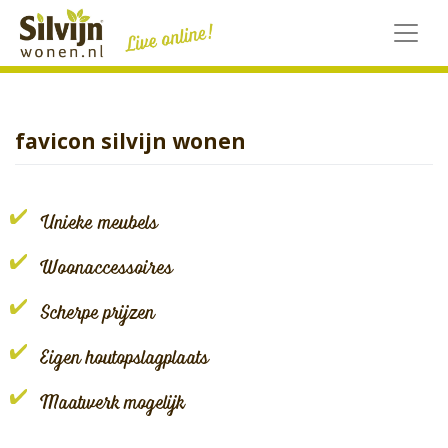
Skip
to
content
favicon silvijn wonen
Unieke meubels
Woonaccessoires
Scherpe prijzen
Eigen houtopslagplaats
Maatwerk mogelijk