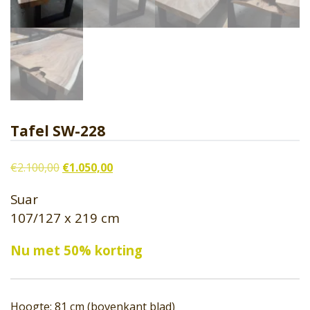
Tafel SW-228
Oorspronkelijke
Huidige
€
2.100,00
€
1.050,00
prijs
prijs
Suar
was:
is:
107/127 x 219 cm
€2.100,00.
€1.050,00.
Nu met 50% korting
Hoogte: 81 cm (bovenkant blad)