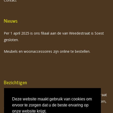
Contact
Nieuws
Per 1 april 2025 is ons filiaal aan de van Weedestraat is Soest
gesloten.
Meubels en woonaccessoires zijn online te bestellen.
Bezichtigen
Onze meubels zijn op afspraak te bezichtigen aan de Birkstraat
Deze website maakt gebruik van cookies om
113 te Soest. Neem hiervoor contact op met Toon van Doorn,
ervoor te zorgen dat u de beste ervaring op
06 532 941 75.
onze website krijgt.