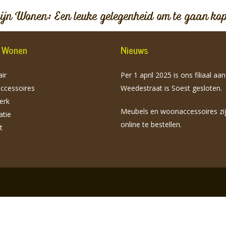
vijn Wonen: Een leuke gelegenheid om te gaan ko
jn Wonen
Nieuws
ir
Per 1 april 2025 is ons filiaal aa
cessoires
Weedestraat is Soest gesloten.
erk
Meubels en woonaccessoires zi
atie
online te bestellen.
t