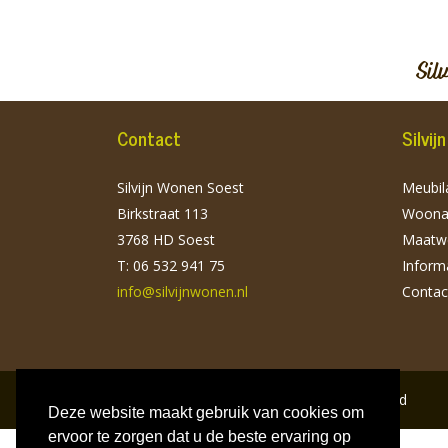
Sil
Contact
Silvi
Silvijn Wonen Soest
Meubila
Birkstraat 113
Woonac
3768 HD Soest
Maatw
T: 06 532 941 75
Inform
info@silvijnwonen.nl
Contac
Copyright
© 2026
refiner. All Rights Reserved
Deze website maakt gebruik van cookies om
ervoor te zorgen dat u de beste ervaring op