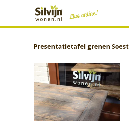
Skip
to
content
Presentatietafel grenen Soes