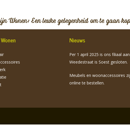
vijn Wonen: Een leuke gelegenheid om te gaan ko
jn Wonen
Nieuws
ir
Per 1 april 2025 is ons filiaal aa
cessoires
Weedestraat is Soest gesloten.
erk
Meubels en woonaccessoires zi
atie
online te bestellen.
t