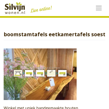
Skip
to
content
boomstamtafels eetkamertafels soest
Winkel met uniek handgemaakte houten