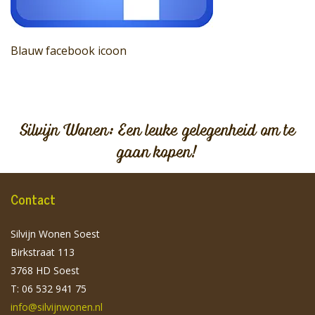
Blauw facebook icoon
Silvijn Wonen: Een leuke gelegenheid om te
gaan kopen!
Contact
Silvijn Wonen Soest
Birkstraat 113
3768 HD Soest
T: 06 532 941 75
info@silvijnwonen.nl