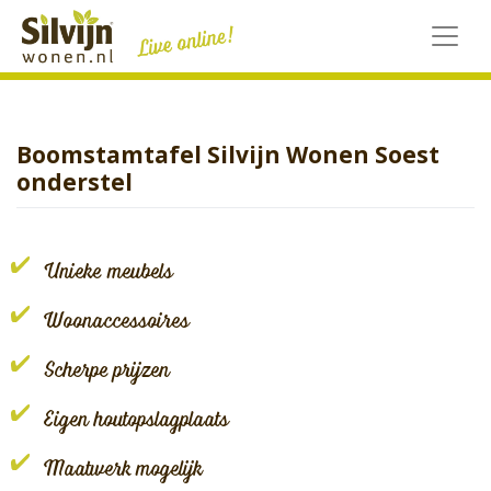
Skip
to
content
Boomstamtafel Silvijn Wonen Soest
onderstel
Unieke meubels
Woonaccessoires
Scherpe prijzen
Eigen houtopslagplaats
Maatwerk mogelijk