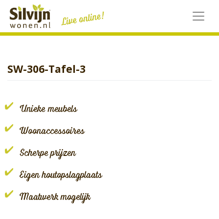
Skip
to
content
SW-306-Tafel-3
Unieke meubels
Woonaccessoires
Scherpe prijzen
Eigen houtopslagplaats
Maatwerk mogelijk