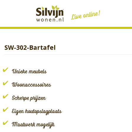
Skip
to
content
SW-302-Bartafel
Unieke meubels
Woonaccessoires
Scherpe prijzen
Eigen houtopslagplaats
Maatwerk mogelijk