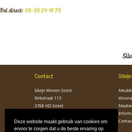
Bel direct:
06-53 29 41 75
Sil
Contact
Silvi
Silvijn Wonen Soest
Meubila
Birkstraat 113
Woonac
3768 HD Soest
Maatw
T: 06 532 941 75
Inform
info@silvijnwonen.nl
Contac
Deze website maakt gebruik van cookies om
ervoor te zorgen dat u de beste ervaring op