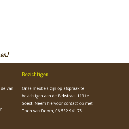
pen!
Bezichtigen
n de van
Onze meubels zijn op afspraak te
bezichtigen aan de Birkstraat 113 te
Soest. Neem hiervoor contact op met
jn
Toon van Doorn, 06 532 941 75.