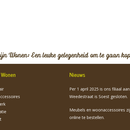
vijn Wonen: Een leuke gelegenheid om te gaan ko
jn Wonen
Nieuws
ir
Per 1 april 2025 is ons filiaal aa
cessoires
Weedestraat is Soest gesloten.
erk
Meubels en woonaccessoires zi
atie
online te bestellen.
t