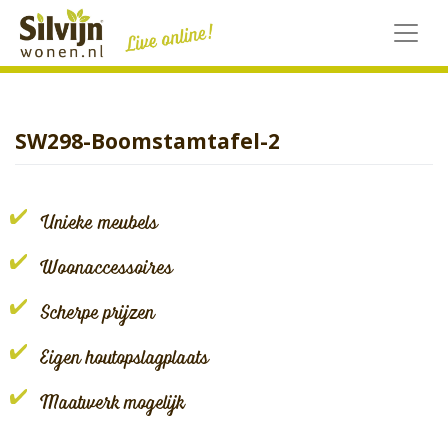
Skip
to
content
SW298-Boomstamtafel-2
Unieke meubels
Woonaccessoires
Scherpe prijzen
Eigen houtopslagplaats
Maatwerk mogelijk