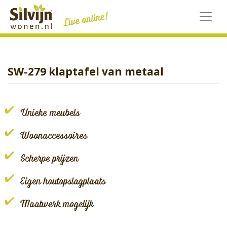
Skip
to
content
SW-279 klaptafel van metaal
Unieke meubels
Woonaccessoires
Scherpe prijzen
Eigen houtopslagplaats
Maatwerk mogelijk