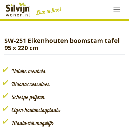
Skip
to
content
SW-251 Eikenhouten boomstam tafel
95 x 220 cm
Unieke meubels
Woonaccessoires
Scherpe prijzen
Eigen houtopslagplaats
Maatwerk mogelijk