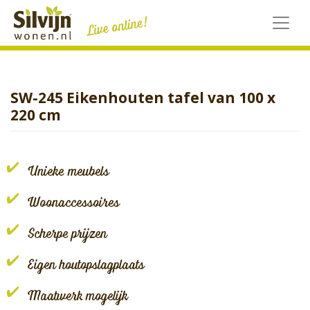
Skip
to
content
SW-245 Eikenhouten tafel van 100 x
220 cm
Unieke meubels
Woonaccessoires
Scherpe prijzen
Eigen houtopslagplaats
Maatwerk mogelijk