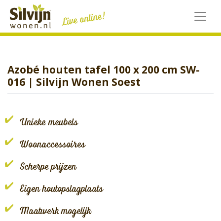
Skip
to
content
Azobé houten tafel 100 x 200 cm SW-
016 | Silvijn Wonen Soest
Unieke meubels
Woonaccessoires
Scherpe prijzen
Eigen houtopslagplaats
Maatwerk mogelijk