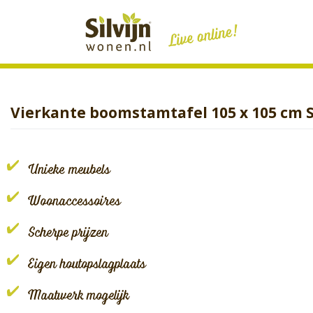
Skip
to
content
Vierkante boomstamtafel 105 x 105 cm S
Unieke meubels
Woonaccessoires
Scherpe prijzen
Eigen houtopslagplaats
Maatwerk mogelijk