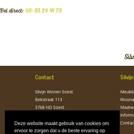
Bel direct:
06-53 29 41 75
Sil
Contact
Silvi
Silvijn Wonen Soest
Meubila
Birkstraat 113
Woonac
3768 HD Soest
Maatw
T: 06 532 941 75
Inform
info@silvijnwonen.nl
Contac
Deze website maakt gebruik van cookies om
ervoor te zorgen dat u de beste ervaring op