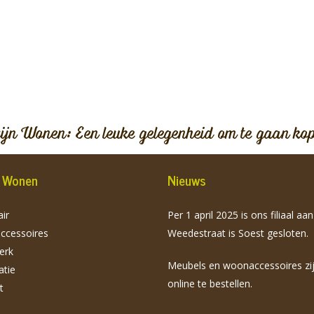
vijn Wonen: Een leuke gelegenheid om te gaan ko
jn Wonen
Nieuws
ir
Per 1 april 2025 is ons filiaal aa
cessoires
Weedestraat is Soest gesloten.
erk
Meubels en woonaccessoires zi
atie
online te bestellen.
t