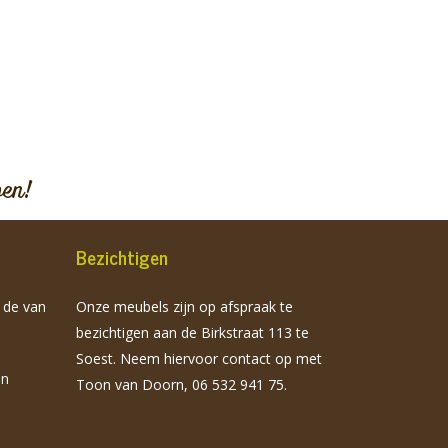
pen!
Bezichtigen
n de van
Onze meubels zijn op afspraak te
bezichtigen aan de Birkstraat 113 te
Soest. Neem hiervoor contact op met
jn
Toon van Doorn, 06 532 941 75.