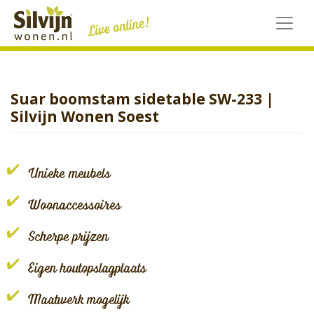
Skip
to
content
Suar boomstam sidetable SW-233 |
Silvijn Wonen Soest
Unieke meubels
Woonaccessoires
Scherpe prijzen
Eigen houtopslagplaats
Maatwerk mogelijk