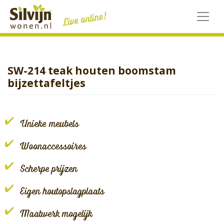
Skip
to
content
SW-214 teak houten boomstam
bijzettafeltjes
Unieke meubels
Woonaccessoires
Scherpe prijzen
Eigen houtopslagplaats
Maatwerk mogelijk