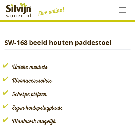
Skip
to
content
SW-168 beeld houten paddestoel
Unieke meubels
Woonaccessoires
Scherpe prijzen
Eigen houtopslagplaats
Maatwerk mogelijk