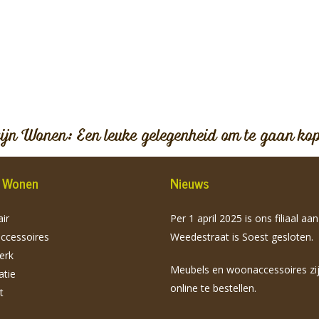
vijn Wonen: Een leuke gelegenheid om te gaan ko
jn Wonen
Nieuws
ir
Per 1 april 2025 is ons filiaal aa
cessoires
Weedestraat is Soest gesloten.
erk
Meubels en woonaccessoires zi
atie
online te bestellen.
t