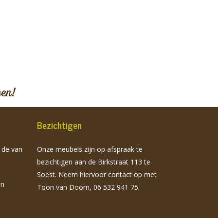
pen!
Bezichtigen
n de van
Onze meubels zijn op afspraak te
bezichtigen aan de Birkstraat 113 te
Soest. Neem hiervoor contact op met
jn
Toon van Doorn, 06 532 941 75.