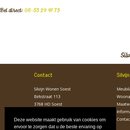
Bel direct:
06-53 29 41 75
Sil
Contact
Silvi
Silvijn Wonen Soest
Meubila
Birkstraat 113
Woonac
3768 HD Soest
Maatw
T: 06 532 941 75
Inform
info@silvijnwonen.nl
Contac
Deze website maakt gebruik van cookies om
ervoor te zorgen dat u de beste ervaring op