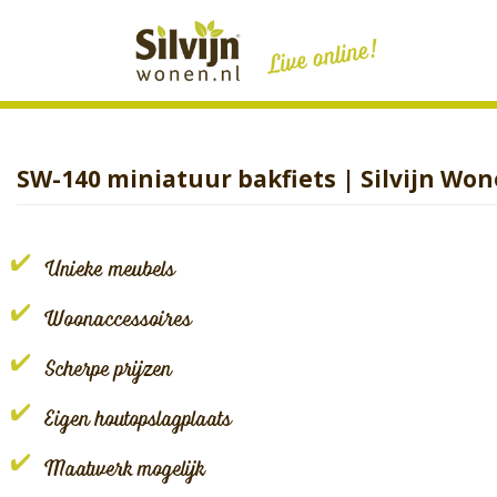
Skip
to
content
SW-140 miniatuur bakfiets | Silvijn Wo
Unieke meubels
Woonaccessoires
Scherpe prijzen
Eigen houtopslagplaats
Maatwerk mogelijk