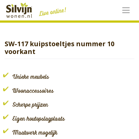
Skip
to
content
SW-117 kuipstoeltjes nummer 10
voorkant
Unieke meubels
Woonaccessoires
Scherpe prijzen
Eigen houtopslagplaats
Maatwerk mogelijk