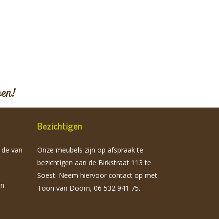
pen!
Bezichtigen
n de van
Onze meubels zijn op afspraak te
bezichtigen aan de Birkstraat 113 te
Soest. Neem hiervoor contact op met
jn
Toon van Doorn, 06 532 941 75.