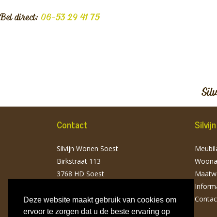
Bel direct:
06-53 29 41 75
Sil
Contact
Silvi
Silvijn Wonen Soest
Meubila
Birkstraat 113
Woonac
3768 HD Soest
Maatw
T: 06 532 941 75
Inform
info@silvijnwonen.nl
Contac
Deze website maakt gebruik van cookies om
ervoor te zorgen dat u de beste ervaring op