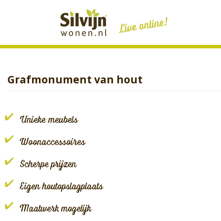
Skip
to
content
Grafmonument van hout
Unieke meubels
Woonaccessoires
Scherpe prijzen
Eigen houtopslagplaats
Maatwerk mogelijk