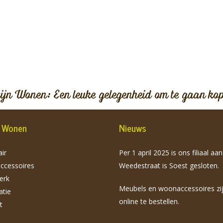
vijn Wonen: Een leuke gelegenheid om te gaan ko
jn Wonen
Nieuws
ir
Per 1 april 2025 is ons filiaal aa
cessoires
Weedestraat is Soest gesloten.
erk
Meubels en woonaccessoires zi
atie
online te bestellen.
t